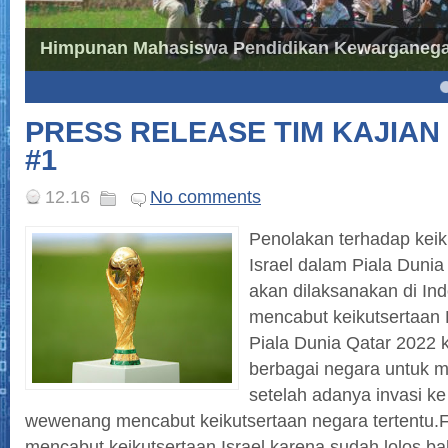
Himpunan Mahasiswa Pendidikan Kewarganegar
4
5
PRESS RELEASE TIM KAJIAN
#1
12.16
No comments
Penolakan terhadap keik
Israel dalam Piala Duni
akan dilaksanakan di I
mencabut keikutsertaan R
Piala Dunia Qatar 2022 
berbagai negara untuk 
setelah adanya invasi k
wewenang mencabut keikutsertaan negara tertentu.FI
mencabut keikutsertaan Israel karena sudah lolos bab