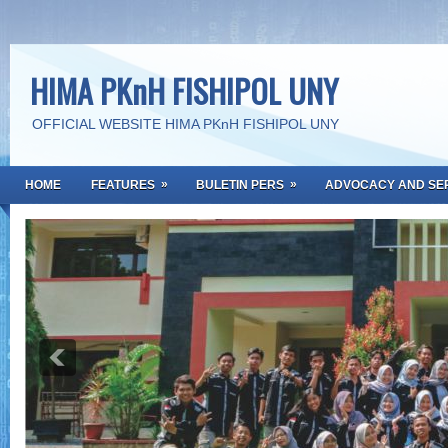
HIMA PKnH FISHIPOL UNY
OFFICIAL WEBSITE HIMA PKnH FISHIPOL UNY
»
»
HOME
FEATURES
BULETIN PERS
ADVOCACY AND SE