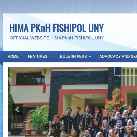
HIMA PKnH FISHIPOL UNY
OFFICIAL WEBSITE HIMA PKnH FISHIPOL UNY
»
»
HOME
FEATURES
BULETIN PERS
ADVOCACY AND SE