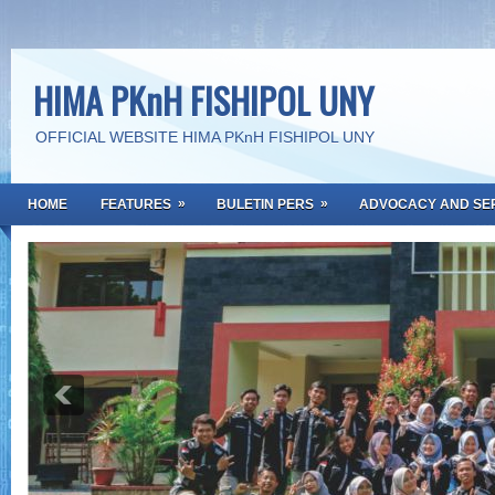
HIMA PKnH FISHIPOL UNY
OFFICIAL WEBSITE HIMA PKnH FISHIPOL UNY
»
»
HOME
FEATURES
BULETIN PERS
ADVOCACY AND SE