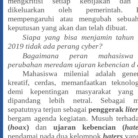
mengkritisi setiap kebijakan dan
dikeluarkan oleh pemerintah. 
mempengaruhi atau mengubah sebuah
keputusan yang akan dan telah dibuat.
Siapa yang bisa menjamin tahun 
2019 tidak ada perang cyber?
Bagaimana peran mahasiswa
perubahan meredam ujaran kebencian d
Mahasiswa milenial adalah gene
kreatif, cerdas, memanfaatkan teknolo
demi kepentingan masyarakat yang
dipandang lebih netral. Sebagai 
sepatutnya terjun sebagai
penggerak
lite
bergam agenda kegiatan. Musuh terha
(
hoax
)
dan
ujaran kebencian (
hat
pendamai pada dua kelompok
haters
yang