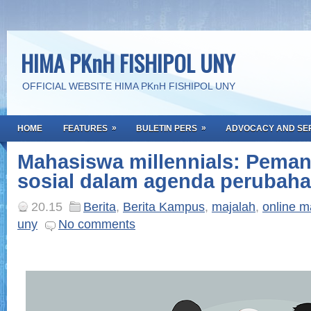
HIMA PKnH FISHIPOL UNY
OFFICIAL WEBSITE HIMA PKnH FISHIPOL UNY
»
»
HOME
FEATURES
BULETIN PERS
ADVOCACY AND SE
Mahasiswa millennials: Peman
sosial dalam agenda perubah
20.15
Berita
,
Berita Kampus
,
majalah
,
online m
uny
No comments