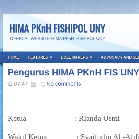
HIMA PKnH FISHIPOL UNY
OFFICIAL WEBSITE HIMA PKnH FISHIPOL UNY
»
»
HOME
FEATURES
BULETIN PERS
ADVOCACY AND SE
Pengurus HIMA PKnH FIS UNY
07.47
No comments
Ketua : Rianda Usmi
Wakil Ketua : Syaifudin Al -Afif