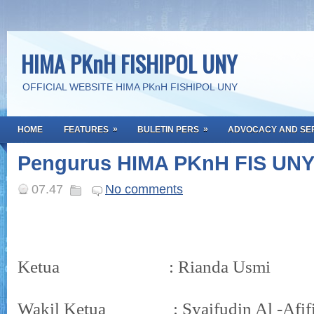
HIMA PKnH FISHIPOL UNY
OFFICIAL WEBSITE HIMA PKnH FISHIPOL UNY
»
»
HOME
FEATURES
BULETIN PERS
ADVOCACY AND SE
Pengurus HIMA PKnH FIS UNY
07.47
No comments
Ketua : Rianda Usmi
Wakil Ketua : Syaifudin Al -Afif