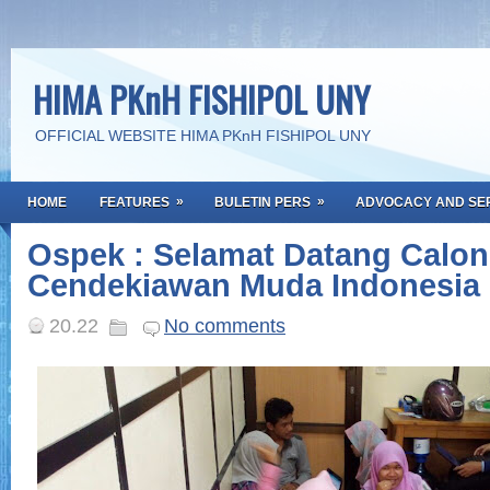
HIMA PKnH FISHIPOL UNY
OFFICIAL WEBSITE HIMA PKnH FISHIPOL UNY
»
»
HOME
FEATURES
BULETIN PERS
ADVOCACY AND SE
Ospek : Selamat Datang Calon
Cendekiawan Muda Indonesia
20.22
No comments