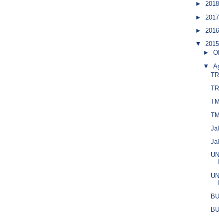
►
201
►
201
►
201
▼
201
►
O
▼
A
TR
TR
TM
TM
Ja
Ja
U
U
BU
BU