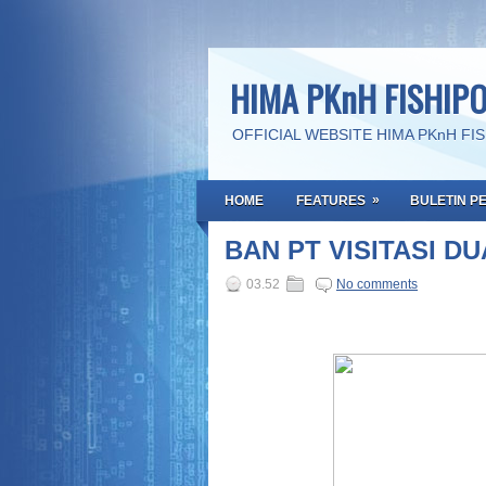
HIMA PKnH FISHIP
OFFICIAL WEBSITE HIMA PKnH FI
»
HOME
FEATURES
BULETIN P
BAN PT VISITASI D
03.52
No comments