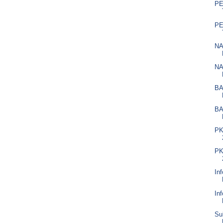
P
P
NA
NA
BA
BA
PK
PK
In
In
Su