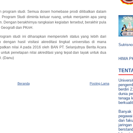
en program studi. Semua dosen homebase prodi dilibatkan dalam
ua Program Studi diminta keluar ruang, untuk menjamin apa yang
n. Dengan berakhirnya rangkaian kegiatan tersebut, berakhir pula
an Geografi dan PKnH.
rogram studi ini diharapkan memperoleh status yang lebih dari
n dengan hasil visitasi akreditasi tingkat universitas di mana
Sutrisno,
patkan nilai A pada 2016 oleh BAN PT. Selanjutnya Berita Acara
untuk penetapan nilai akreditasi yang tepat dan layak untuk dua
. (Danu)
HIMA PK
TENT
Univers
Beranda
Posting Lama
pengemb
berdiri 
dunia pe
tenaga 
berkuali
Banyak t
pegawai 
dan faku
jaringan
berstand