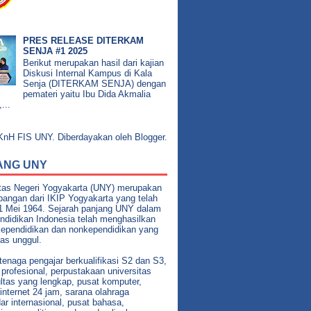
PRES RELEASE DITERKAM
SENJA #1 2025
Berikut merupakan hasil dari kajian
Diskusi Internal Kampus di Kala
Senja (DITERKAM SENJA) dengan
pemateri yaitu Ibu Dida Akmalia
...
nH FIS UNY. Diberdayakan oleh
Blogger
.
ANG UNY
itas Negeri Yogyakarta (UNY) merupakan
angan dari IKIP Yogyakarta yang telah
21 Mei 1964. Sejarah panjang UNY dalam
ndidikan Indonesia telah menghasilkan
kependidikan dan nonkependidikan yang
tas unggul.
enaga pengajar berkualifikasi S2 dan S3,
profesional, perpustakaan universitas
ltas yang lengkap, pusat komputer,
 internet 24 jam, sarana olahraga
ar internasional, pusat bahasa,