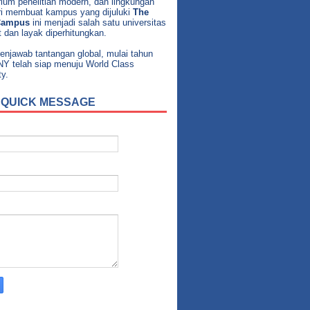
rium penelitian modern, dan lingkungan
ri membuat kampus yang dijuluki
The
Campus
ini menjadi salah satu universitas
it dan layak diperhitungkan.
enjawab tantangan global, mulai tahun
NY telah siap menuju World Class
ty.
 QUICK MESSAGE