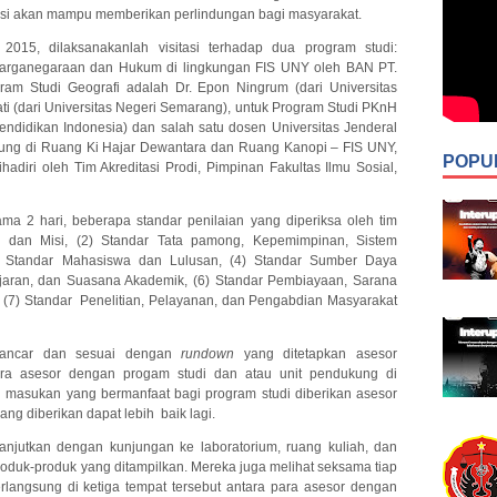
tasi akan mampu memberikan perlindungan bagi masyarakat.
2015, dilaksanakanlah visitasi terhadap dua program studi:
warganegaraan dan Hukum di lingkungan FIS UNY oleh BAN PT.
am Studi Geografi adalah Dr. Epon Ningrum (dari Universitas
ti (dari Universitas Negeri Semarang), untuk Program Studi PKnH
Pendidikan Indonesia) dan salah satu dosen Universitas Jenderal
sung di Ruang Ki Hajar Dewantara dan Ruang Kanopi – FIS UNY,
POPU
ihadiri oleh Tim Akreditasi Prodi, Pimpinan Fakultas Ilmu Sosial,
lama 2 hari, beberapa standar penilaian yang diperiksa oleh tim
isi dan Misi, (2) Standar Tata pamong, Kepemimpinan, Sistem
) Standar Mahasiswa dan Lulusan, (4) Standar Sumber Daya
ajaran, dan Suasana Akademik, (6) Standar Pembiayaan, Sarana
n (7) Standar Penelitian, Pelayanan, dan Pengabdian Masyarakat
an lancar dan sesuai dengan
rundown
yang ditetapkan asesor
tara asesor dengan progam studi dan atau unit pendukung di
 masukan yang bermanfaat bagi program studi diberikan asesor
ng diberikan dapat lebih baik lagi.
lanjutkan dengan kunjungan ke laboratorium, ruang kuliah, dan
roduk-produk yang ditampilkan. Mereka juga melihat seksama tiap
rlangsung di ketiga tempat tersebut antara para asesor dengan