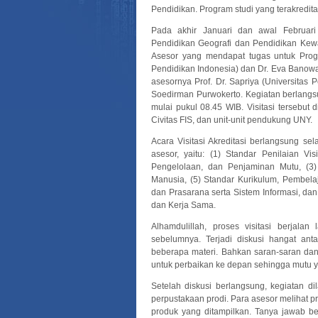
Pendidikan. Program studi yang terakredi
Pada akhir Januari dan awal Februari 
Pendidikan Geografi dan Pendidikan Ke
Asesor yang mendapat tugas untuk Progr
Pendidikan Indonesia) dan Dr. Eva Banowa
asesornya Prof. Dr. Sapriya (Universitas 
Soedirman Purwokerto. Kegiatan berlang
mulai pukul 08.45 WIB. Visitasi tersebut d
Civitas FIS, dan unit-unit pendukung UNY.
Acara Visitasi Akreditasi berlangsung se
asesor, yaitu: (1) Standar Penilaian V
Pengelolaan, dan Penjaminan Mutu, (3
Manusia, (5) Standar Kurikulum, Pembel
dan Prasarana serta Sistem Informasi, da
dan Kerja Sama.
Alhamdulillah, proses visitasi berjal
sebelumnya. Terjadi diskusi hangat an
beberapa materi. Bahkan saran-saran dan
untuk perbaikan ke depan sehingga mutu ya
Setelah diskusi berlangsung, kegiatan di
perpustakaan prodi. Para asesor melihat p
produk yang ditampilkan. Tanya jawab be