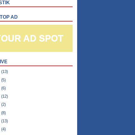
STIK
 TOP AD
YOUR AD SPOT
IVE
6
(13)
5
(5)
4
(6)
3
(12)
2
(2)
1
(8)
0
(13)
9
(4)