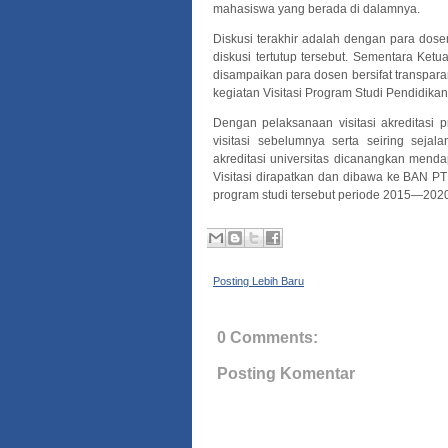
mahasiswa yang berada di dalamnya.
Diskusi terakhir adalah dengan para dos
diskusi tertutup tersebut. Sementara Ket
disampaikan para dosen bersifat transpara
kegiatan Visitasi Program Studi Pendidik
Dengan pelaksanaan visitasi akreditasi p
visitasi sebelumnya serta seiring sejala
akreditasi universitas dicanangkan menda
Visitasi dirapatkan dan dibawa ke BAN PT 
program studi tersebut periode 2015—2020
Posting Lebih Baru
0 Comments:
Posting Komentar