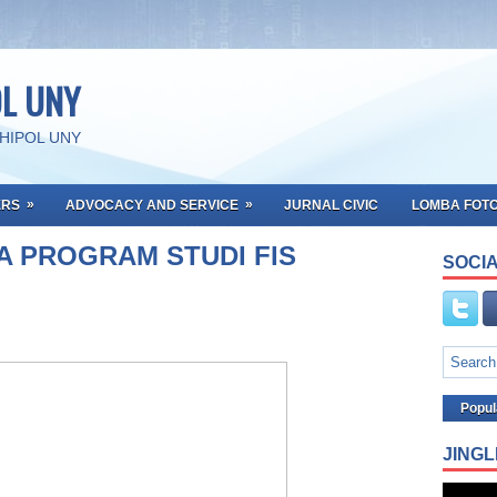
OL UNY
SHIPOL UNY
»
»
ERS
ADVOCACY AND SERVICE
JURNAL CIVIC
LOMBA FOT
UA PROGRAM STUDI FIS
SOCIA
Popul
JINGL