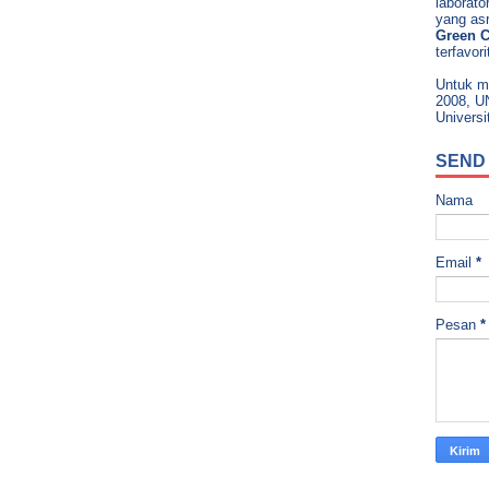
laborato
yang as
Green 
terfavor
Untuk m
2008, U
Universi
SEND
Nama
Email
*
Pesan
*