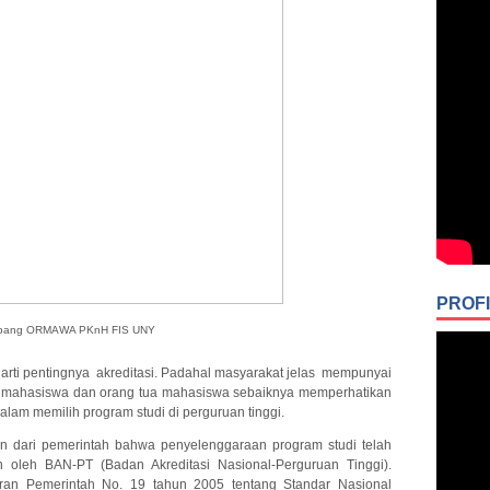
PROFI
bang ORMAWA PKnH FIS UNY
rti pentingnya akreditasi. Padahal masyarakat jelas mempunyai
on mahasiswa dan orang tua mahasiswa sebaiknya memperhatikan
dalam memilih program studi di perguruan tinggi.
an dari pemerintah bahwa penyelenggaraan program studi telah
 oleh BAN-PT (Badan Akreditasi Nasional-Perguruan Tinggi).
ran Pemerintah No. 19 tahun 2005 tentang Standar Nasional