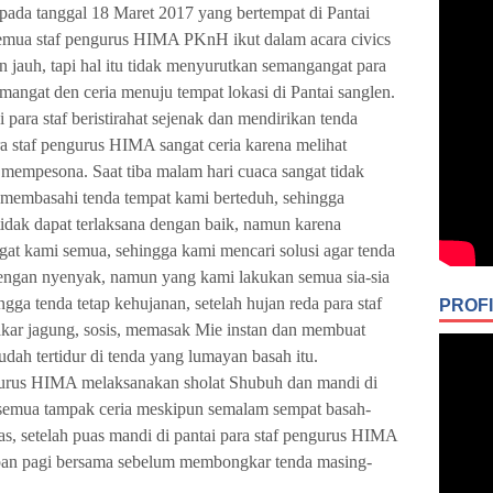
 pada tanggal 18 Maret 2017 yang bertempat di Pantai
emua staf pengurus HIMA PKnH ikut dalam acara civics
n jauh, tapi hal itu tidak menyurutkan semangangat para
emangat den ceria menuju tempat lokasi di Pantai sanglen.
i para staf beristirahat sejenak dan mendirikan tenda
ra staf pengurus HIMA sangat ceria karena melihat
 mempesona. Saat tiba malam hari cuaca sangat tidak
 membasahi tenda tempat kami berteduh, sehingga
idak dapat terlaksana dengan baik, namun karena
gat kami semua, sehingga kami mencari solusi agar tenda
dengan nyenyak, namun yang kami lakukan semua sia-sia
gga tenda tetap kehujanan, setelah hujan reda para staf
PROFI
r jagung, sosis, memasak Mie instan dan membuat
dah tertidur di tenda yang lumayan basah itu.
gurus HIMA melaksanakan sholat Shubuh dan mandi di
, semua tampak ceria meskipun semalam sempat basah-
as, setelah puas mandi di pantai para staf pengurus HIMA
apan pagi bersama sebelum membongkar tenda masing-