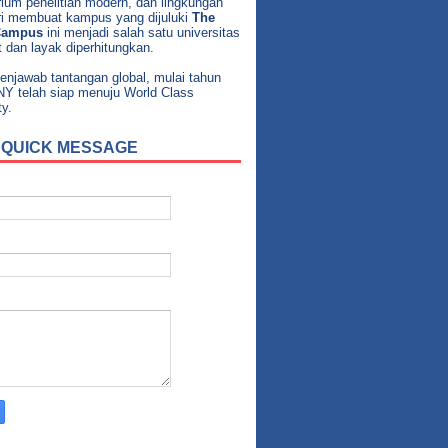
rium penelitian modern, dan lingkungan
ri membuat kampus yang dijuluki
The
Campus
ini menjadi salah satu universitas
it dan layak diperhitungkan.
enjawab tantangan global, mulai tahun
NY telah siap menuju World Class
ty.
 QUICK MESSAGE