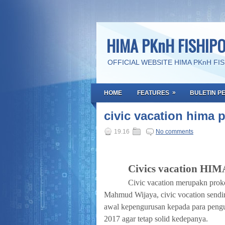
HIMA PKnH FISHIP
OFFICIAL WEBSITE HIMA PKnH FI
»
HOME
FEATURES
BULETIN P
civic vacation hima 
19.16
No comments
Civics vacation HI
Civic vacation merupakn prok
Mahmud Wijaya, civic vocation sendir
awal kepengurusan kepada para peng
2017 agar tetap solid kedepanya.