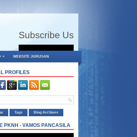
Subscribe Us
»
O
WEBSITE JURUSAN
L PROFILES
ar
Tags
Blog Archives
E PKNH - VAMOS PANCASILA