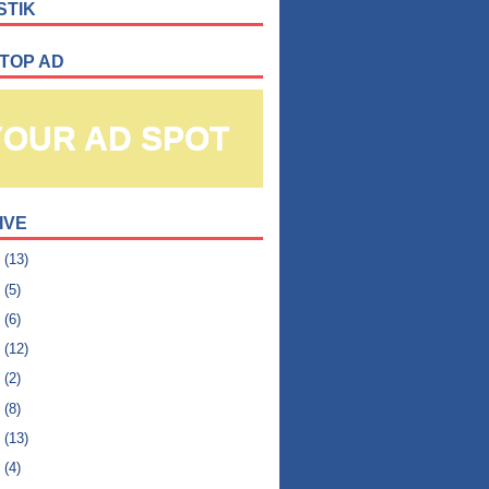
STIK
 TOP AD
YOUR AD SPOT
IVE
6
(13)
5
(5)
4
(6)
3
(12)
2
(2)
1
(8)
0
(13)
9
(4)