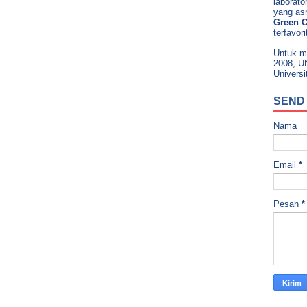
laborato
yang as
Green 
terfavor
Untuk m
2008, U
Universi
SEND
Nama
Email
*
Pesan
*