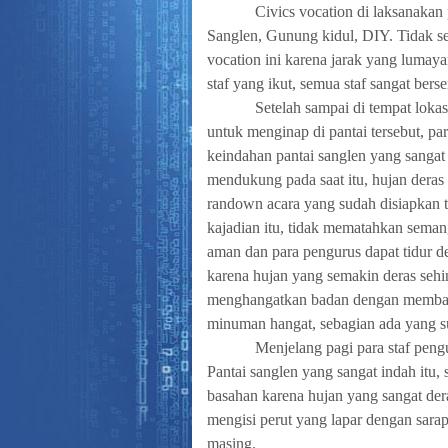
Civics vocation di laksanakan
Sanglen, Gunung kidul, DIY. Tidak s
vocation ini karena jarak yang lumaya
staf yang ikut, semua staf sangat bers
Setelah sampai di tempat lokas
untuk menginap di pantai tersebut, pa
keindahan pantai sanglen yang sangat
mendukung pada saat itu, hujan deras
randown acara yang sudah disiapkan t
kajadian itu, tidak mematahkan seman
aman dan para pengurus dapat tidur 
karena hujan yang semakin deras sehin
menghangatkan badan dengan membaka
minuman hangat, sebagian ada yang su
Menjelang pagi para staf pen
Pantai sanglen yang sangat indah itu
basahan karena hujan yang sangat der
mengisi perut yang lapar dengan sar
masing.