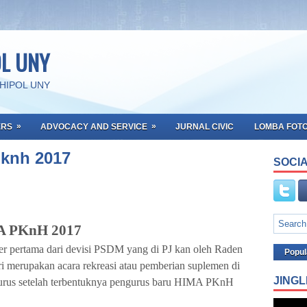
OL UNY
SHIPOL UNY
»
»
ERS
ADVOCACY AND SERVICE
JURNAL CIVIC
LOMBA FOT
pknh 2017
SOCIA
MA PKnH 2017
er pertama dari devisi PSDM yang di PJ kan oleh Raden
Popul
i merupakan acara rekreasi atau pemberian suplemen di
JINGL
urus setelah terbentuknya pengurus baru HIMA PKnH