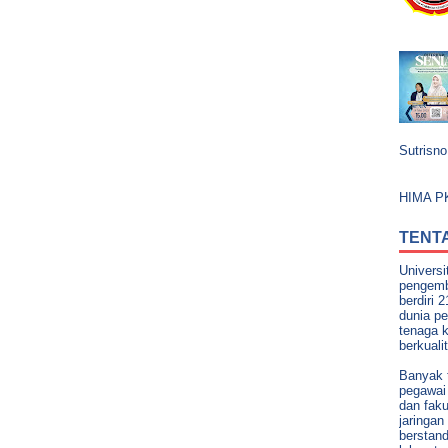
Sutrisno,
HIMA PK
TENT
Univers
pengemb
berdiri 
dunia pe
tenaga 
berkuali
Banyak t
pegawai 
dan faku
jaringan
berstand