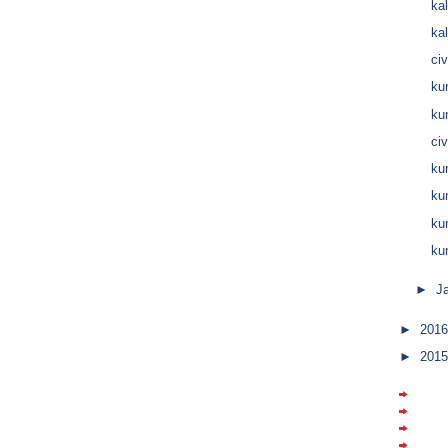
kal
kal
ci
ku
ku
ci
ku
ku
ku
ku
►
J
►
201
►
201