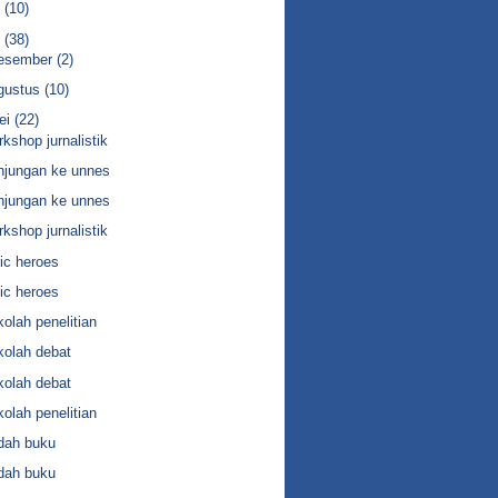
8
(10)
7
(38)
esember
(2)
gustus
(10)
ei
(22)
rkshop jurnalistik
njungan ke unnes
njungan ke unnes
rkshop jurnalistik
vic heroes
vic heroes
kolah penelitian
kolah debat
kolah debat
kolah penelitian
dah buku
dah buku