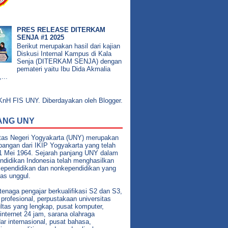
PRES RELEASE DITERKAM
SENJA #1 2025
Berikut merupakan hasil dari kajian
Diskusi Internal Kampus di Kala
Senja (DITERKAM SENJA) dengan
pemateri yaitu Ibu Dida Akmalia
...
nH FIS UNY. Diberdayakan oleh
Blogger
.
ANG UNY
itas Negeri Yogyakarta (UNY) merupakan
angan dari IKIP Yogyakarta yang telah
21 Mei 1964. Sejarah panjang UNY dalam
ndidikan Indonesia telah menghasilkan
kependidikan dan nonkependidikan yang
tas unggul.
enaga pengajar berkualifikasi S2 dan S3,
profesional, perpustakaan universitas
ltas yang lengkap, pusat komputer,
 internet 24 jam, sarana olahraga
ar internasional, pusat bahasa,